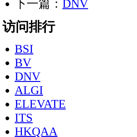
下一篇：
DNV
访问排行
BSI
BV
DNV
ALGI
ELEVATE
ITS
HKQAA